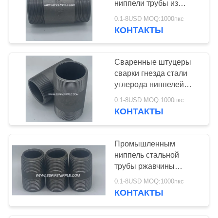
ниппели трубы из
10
черного металла
0.1-8USD MOQ:1000пкс
Соединение
отливки мужское
КОНТАКТЫ
женское
нержавеющей
Сваренные штуцеры
стали
сварки гнезда стали
углерода ниппелей
стальной трубы
0.1-8USD MOQ:1000пкс
углерода
КОНТАКТЫ
15
Штуцеры трубы
Промышленным
нержавеющей
ниппель стальной
трубы ржавчины
стали
ниппели трубы из
0.1-8USD MOQ:1000пкс
черного металла
КОНТАКТЫ
гальванизированная
доказательством
10