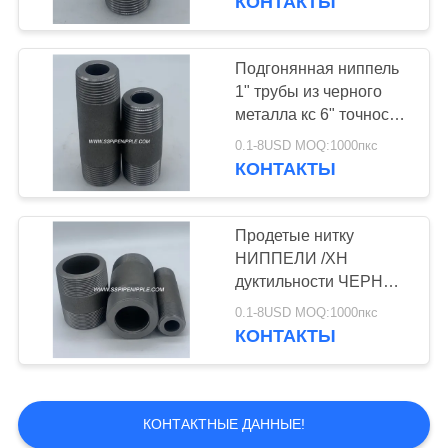
КОНТАКТЫ
Стальные штуцеры
трубы сварки
Подгонянная ниппель
1" трубы из черного
встык
металла кс 6" точность
НПТ КС ССХ высокая
0.1-8USD MOQ:1000пкс
КОНТАКТЫ
20
Продетые нитку
Фланец
НИППЕЛИ /XH
дуктильности ЧЕРНОЙ
ниппели стальной
0.1-8USD MOQ:1000пкс
трубы высокопрочные
КОНТАКТЫ
хорошие
14
КОНТАКТНЫЕ ДАННЫЕ!