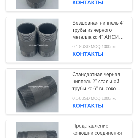
КОНТАКТЫ
работать
5
Латунная ниппель
Безшовная ниппель 4"
трубы из черного
трубы
металла кс 4" АНСИ
НПТ КС СХ/СКХ 80/
0.1-8USD MOQ:1000пкс
АСМЭ Б1.20.1
КОНТАКТЫ
Стандартная черная
7
ниппель 2" стальной
Соединение стали
трубы кс 6" высоко
сопротивление
углерода
0.1-8USD MOQ:1000пкс
давления
КОНТАКТЫ
Представление
конюшни соединения