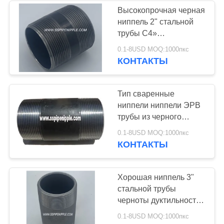
Высокопрочная черная
ниппель 2" стальной
49
трубы С4»
Ниппель трубы
коррозионностойкое
0.1-8USD MOQ:1000пкс
КОНТАКТЫ
нержавеющей
стали
Тип сваренные
ниппели ниппели ЭРВ
трубы из черного
металла б ранга
3
0.1-8USD MOQ:1000пкс
стальной трубы
КОНТАКТЫ
Алюминиевая
ниппель трубы
Хорошая ниппель 3"
стальной трубы
черноты дуктильности
кс 4" СХ/СКХ80 легкое
0.1-8USD MOQ:1000пкс
для того чтобы