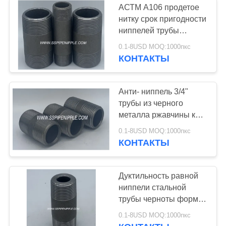
АСТМ А106 продетое
Калиброванные
нитку срок пригодности
ниппелей трубы
штуцеры трубы
высокопрочный
0.1-8USD MOQ:1000пкс
длинный
КОНТАКТЫ
Анти- ниппель 3/4"
трубы из черного
8
металла ржавчины кс
Подгонянные части
6" штуцеры трубы
0.1-8USD MOQ:1000пкс
стали углерода
КОНТАКТЫ
металла
Дуктильность равной
ниппели стальной
трубы черноты формы
хорошая легкая для
11
0.1-8USD MOQ:1000пкс
того чтобы работать