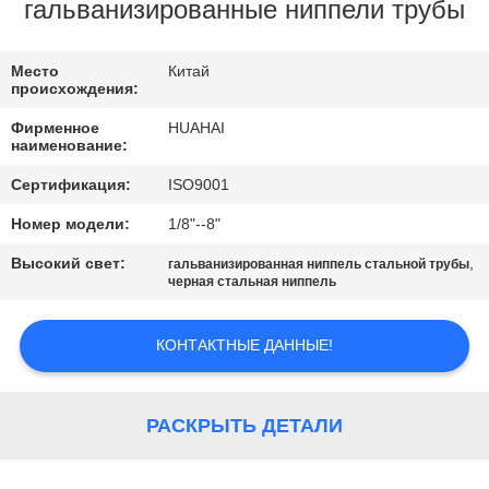
КАЧЕСТВА
гальванизированные ниппели трубы
СВЯЖИТЕСЬ
Место
Китай
происхождения:
МЫ
Фирменное
HUAHAI
наименование:
СПРОСИТЕ
Сертификация:
ISO9001
ЦИТАТУ
Номер модели:
1/8"--8"
Высокий свет:
,
гальванизированная ниппель стальной трубы
КАРТА
черная стальная ниппель
САЙТА
КОНТАКТНЫЕ ДАННЫЕ!
PRIVACY
POLICY
РАСКРЫТЬ ДЕТАЛИ