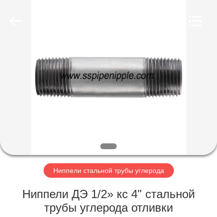
INDUSTRY
CO.,LTD.
All
Rights
Reserved.
Developed
by
ECER
ДОМ
ПРОДУКТЫ
О
НАС
ПУТЕШЕСТВИЕ
ФАБРИКИ
Ниппели стальной трубы углерода
Ниппели ДЭ 1/2» кс 4" стальной
ПРОВЕРКА
трубы углерода отливки