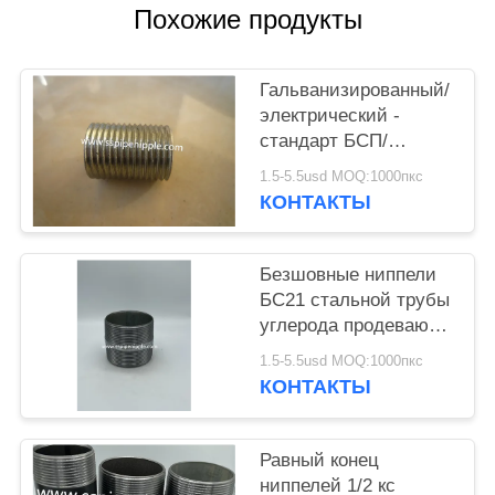
Похожие продукты
Гальванизированный/
электрический -
стандарт БСП/
ДИН2999 ниппелей
1.5-5.5usd MOQ:1000пкс
трубы Гальв идущий
КОНТАКТЫ
Безшовные ниппели
БС21 стальной трубы
углерода продевают
нитку 1/8" - 6"
1.5-5.5usd MOQ:1000пкс
диаметр
КОНТАКТЫ
Равный конец
ниппелей 1/2 кс