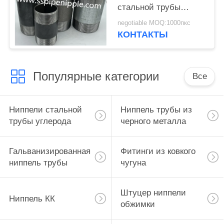
стальной трубы
углерода черноты
negotiable MOQ:1000пкс
формы для паять
КОНТАКТЫ
Популярные категории
Все
Ниппели стальной
Ниппель трубы из
трубы углерода
черного металла
Гальванизированная
Фитинги из ковкого
ниппель трубы
чугуна
Штуцер ниппели
Ниппель КК
обжимки