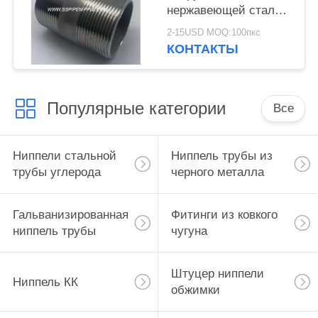
нержавеющей стали»
доказательство
2-15USD MOQ:100пкс
ржавчины С4
КОНТАКТЫ
коррозионностойкое
Популярные категории
Все
Ниппели стальной
Ниппель трубы из
трубы углерода
черного металла
Гальванизированная
Фитинги из ковкого
ниппель трубы
чугуна
Штуцер ниппели
Ниппель КК
обжимки