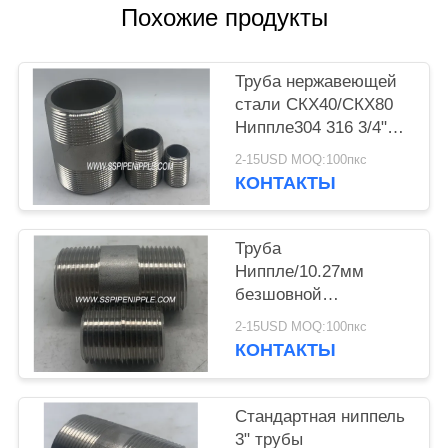
Похожие продукты
Труба нержавеющей
стали СКХ40/СКХ80
Ниппле304 316 3/4"
С4» НПТ АСТМ А312
2-15USD MOQ:100пкс
КОНТАКТЫ
Труба
Ниппле/10.27мм
безшовной
нержавеющей стали
2-15USD MOQ:100пкс
СХ безшовная--
КОНТАКТЫ
диаметр 219мм
наружный
Стандартная ниппель
3" трубы