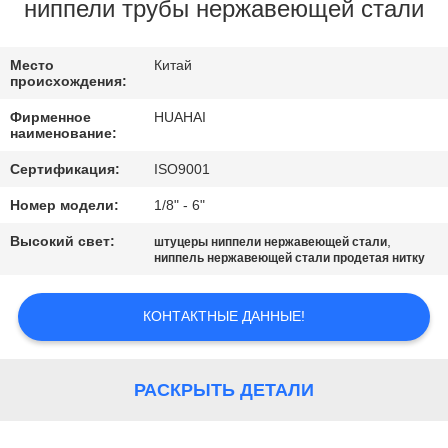
КАЧЕСТВА
ниппели трубы нержавеющей стали
СВЯЖИТЕСЬ
Место
Китай
происхождения:
МЫ
Фирменное
HUAHAI
наименование:
СПРОСИТЕ
Сертификация:
ISO9001
ЦИТАТУ
Номер модели:
1/8" - 6"
Высокий свет:
,
штуцеры ниппели нержавеющей стали
КАРТА
ниппель нержавеющей стали продетая нитку
САЙТА
КОНТАКТНЫЕ ДАННЫЕ!
PRIVACY
POLICY
РАСКРЫТЬ ДЕТАЛИ