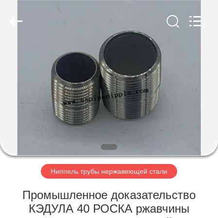
INDUSTRY
CO.,LTD.
All
Rights
Reserved.
Developed
by
ECER
ДОМ
ПРОДУКТЫ
О
НАС
ПУТЕШЕСТВИЕ
ФАБРИКИ
Ниппель трубы нержавеющей стали
Промышленное доказательство
ПРОВЕРКА
КЭДУЛА 40 РОСКА ржавчины